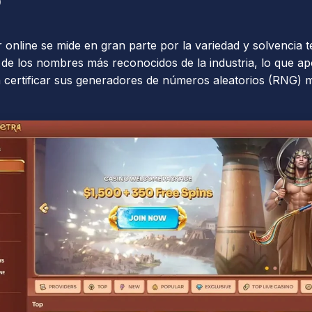
p
 online se mide en gran parte por la variedad y solvencia 
 de los nombres más reconocidos de la industria, lo que apo
 certificar sus generadores de números aleatorios (RNG) 