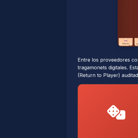
Entre los proveedores co
tragamonets digitales. Es
(Return to Player) auditad