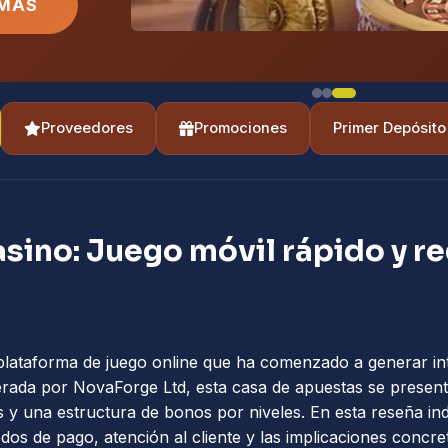
 MÁS
Proveedores
Promociones
Primer Depósito
sino: Juego móvil rápido y re
plataforma de juego online que ha comenzado a generar int
rada por NovaForge Ltd, esta casa de apuestas se presen
y una estructura de bonos por niveles. En esta reseña ind
odos de pago, atención al cliente y las implicaciones conc