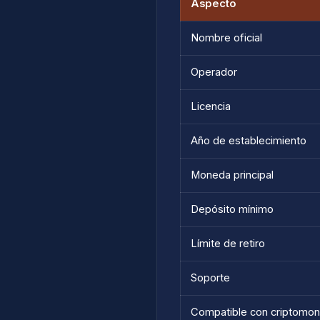
Aspecto
Nombre oficial
Operador
Licencia
Año de establecimiento
Moneda principal
Depósito mínimo
Límite de retiro
Soporte
Compatible con criptomo