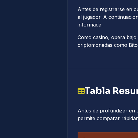
Antes de registrarse en 
al jugador. A continuació
informada.
Como casino, opera bajo 
criptomonedas como Bitco
Tabla Resu
Antes de profundizar en 
permite comparar rápidame