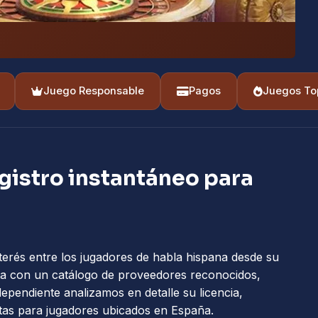
Juego Responsable
Pagos
Juegos To
gistro instantáneo para
erés entre los jugadores de habla hispana desde su
ta con un catálogo de proveedores reconocidos,
ependiente analizamos en detalle su licencia,
retas para jugadores ubicados en España.