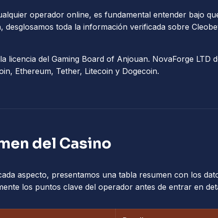
cualquier operador online, es fundamental entender bajo q
n, desglosamos toda la información verificada sobre Cleob
la licencia del Gaming Board of Anjouan. NovaForge LTD d
in, Ethereum, Tether, Litecoin y Dogecoin.
men del Casino
cada aspecto, presentamos una tabla resumen con los datos
nte los puntos clave del operador antes de entrar en deta